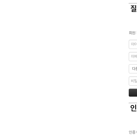
질
회원 
인
인증 