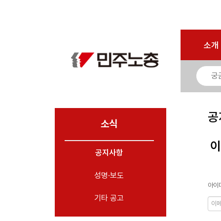
로그인
회원가입
마이페이지
소개
<
소개
소식
- 공지사항
- 성명·보도
- 기타 공고
공
소식
노동상담
이
공지사항
자료
성명·보도
부설기관
아이디
업무
기타 공고