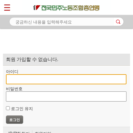
*
마이페이지
소개
<
소식
노동상담
자료
회원 가입할 수 없습니다.
부설기관
아이디
업무
비밀번호
로그인 유지