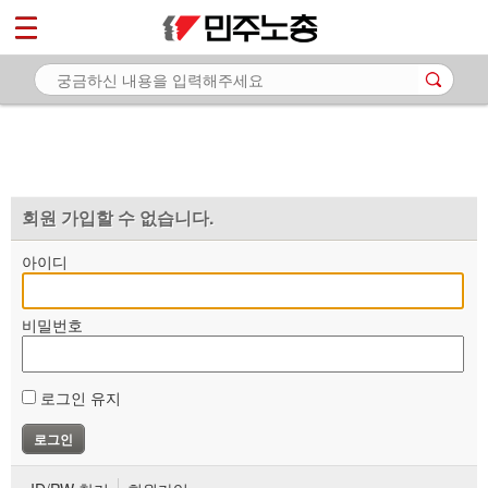
*
마이페이지
소개
<
소식
노동상담
자료
회원 가입할 수 없습니다.
부설기관
아이디
업무
비밀번호
로그인 유지