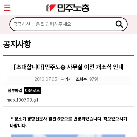
*
Sketchbook5, 스케치북5
마이페이지
소개
<
소식
공지사항
Sketchbook5, 스케치북5
공지사항
[초대합니다]민주노총 사무실 이전 개소식 안내
성명·보도
2010.07.05
관리자
조회수
9791
기타 공고
첨부파일
다운로드
노동상담
map_100709.gif
자료
* 장소가 경향신문사 별관 6층으로 변경되었습니다. 착오없으시기
바랍니다.
부설기관