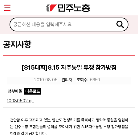
*
Sketchbook5, 스케치북5
마이페이지
소개
<
소식
공지사항
Sketchbook5, 스케치북5
공지사항
[815대회]8.15 자주통일 투쟁 참가방침
성명·보도
2010.08.05
관리자
조회수
6650
기타 공고
첨부파일
다운로드
노동상담
10080502.gif
자료
천안함 이후 고조되고 있는, 한반도 전쟁위기를 극복하고 평화와 통일을 염원하
는 민주노총 조합원들의 결의를 모아내기 위한 8.15자주통일 투쟁 참가방침을
부설기관
아래와 같이 공지합니다.