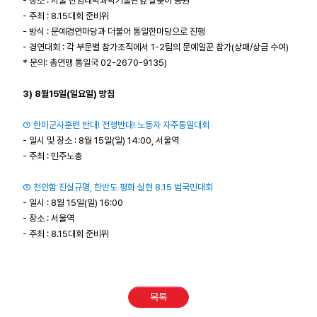
- 장소 : 서울 한양대학과학기술관옆 살곶이 공원
- 주최 : 8.15대회 준비위
- 방식 : 문예경연마당과 더불어 통일한마당으로 진행
- 경연대회 : 각 부문별 참가조직에서 1-2팀의 문예일꾼 참가(상패/상금 수여)
* 문의: 총연맹 통일국 02-2670-9135)
3) 8월15일(일요일) 방침
① 한미군사훈련 반대! 전쟁반대! 노동자 자주통일대회
- 일시 및 장소 : 8월 15일(일) 14:00, 서울역
- 주최 : 민주노총
② 천안함 진실규명, 한반도 평화 실현 8.15 범국민대회
- 일시 : 8월 15일(일) 16:00
- 장소 : 서울역
- 주최 : 8.15대회 준비위
목록