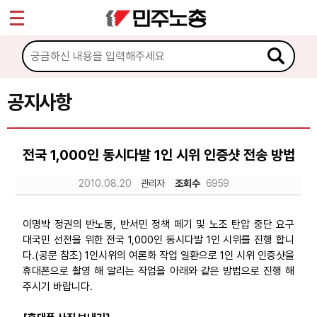
*
Sketchbook5, 스케치북5
마이페이지
소개
<
소식
공지사항
Sketchbook5, 스케치북5
공지사항
전국 1,000인 동시다발 1인 시위 인증샷 전송 방법
성명·보도
2010.08.20
관리자
조회수
6959
기타 공고
노동상담
이명박 정권의 반노동, 반서민 정책 페기 및 노조 탄압 중단 요구
대국민 선전을 위한 전국 1,000인 동시다발 1인 시위를 진행 합니
다.(공문 참조) 1인시위의 여론화 작업 일환으로 1인 시위 인증샷을
자료
휴대폰으로 촬영 해 알리는 작업을 아래와 같은 방법으로 진행 해
주시기 바랍니다.
부설기관