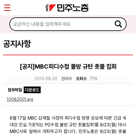
*
Sketchbook5, 스케치북5
마이페이지
소개
<
소식
공지사항
Sketchbook5, 스케치북5
공지사항
[공지]MBC피디수첩 불방 규탄 촛불 집회
성명·보도
2010.08.20
관리자
조회수
7119
기타 공고
첨부파일
다운로드
노동상담
10082001.jpg
자료
8월 17일 MBC 김재철 사장의 피디수첩 방영 유보에 따른 긴급 ‘4
대강 진실 가로막는 PD수첩 불방 규탄 촛불집회’를 8/23(월) 19시
부설기관
MBC사옥 앞에서 개최하고자 합니다. 민주노총은 8/23(월) 촛불