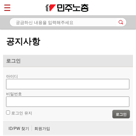
*
마이페이지
소개
<
소식
공지사항
- 공지사항
- 성명·보도
로그인
- 기타 공고
아이디
노동상담
비밀번호
자료
부설기관
로그인 유지
로그인
업무
ID/PW 찾기
회원가입