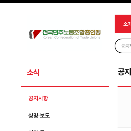
메뉴 건너뛰기
로그인
회원가입
Sketchbook5, 스케치북5
마이페이지
소개
소
<
소식
공지사항
Sketchbook5, 스케치북5
성명·보도
기타 공고
공
소식
노동상담
자료
공지사항
부설기관
성명·보도
업무