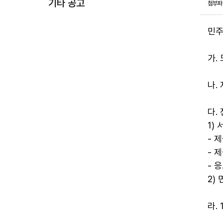
기타 공고
첨부
민주
가.
나.
다.
1)
- 
- 
- 응
2)
라.