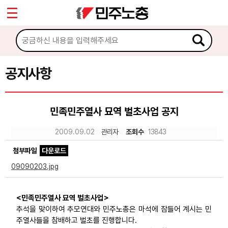
*
Sketchbook5, 스케치북5
마이페이지
소개
<
소식
공지사항
Sketchbook5, 스케치북5
공지사항
민족민주열사 묘역 벌초사업 공지
성명·보도
2009.09.02
관리자
조회수
13843
기타 공고
첨부파일
다운로드
노동상담
09090203.jpg
자료
<민족민주열사 묘역 벌초사업>
추석을 맞이하여 추모연대와 민주노총은 마석에 잠들어 계시는 민
부설기관
주열사들을 참배하고 벌초를 진행합니다.