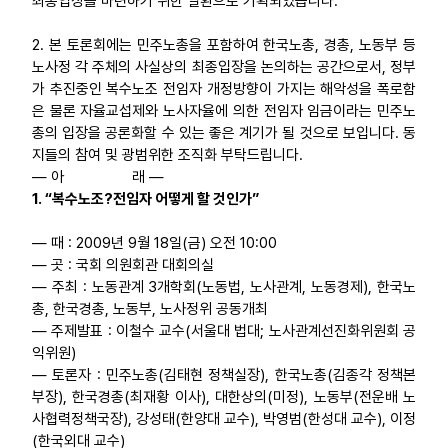
최종입장을 마련하기 위한 일환으로 기획되었습니다.
업무
2. 본 토론회에는 민주노총을 포함하여 한국노총, 경총, 노동부 등
노사정 각 주체의 사실상의 최종입장을 논의하는 공간으로서, 정부
가 추진중인 복수노조 전임자 개정방향이 가지는 해악성을 폭로함
은 물론 자율교섭제와 노사자율에 의한 전임자 임금이라는 민주노
총의 입장을 공론화할 수 있는 좋은 계기가 될 것으로 보입니다. 동
지들의 참여 및 광범위한 조직화 부탁드립니다.
― 아 래 ―
1. “복수노조?전임자 어떻게 할 것인가”
― 때 : 2009년 9월 18일(금) 오전 10:00
― 곳 : 국회 의원회관 대회의실
― 주최 : 노동관계 3개학회(노동법, 노사관계, 노동경제), 한국노
총, 한국경총, 노동부, 노사정위 공동개최
― 주제발표 : 이철수 교수(서울대 법대; 노사관계선진화위원회 공
익위원)
― 토론자 : 민주노총(김태현 정책실장), 한국노총(김종각 정책본
부장), 한국경총(최재황 이사), 대한상의(미정), 노동부(전운배 노
사협력정책국장), 강성태(한양대 교수), 박영범(한성대 교수), 이정
(한국외대 교수)