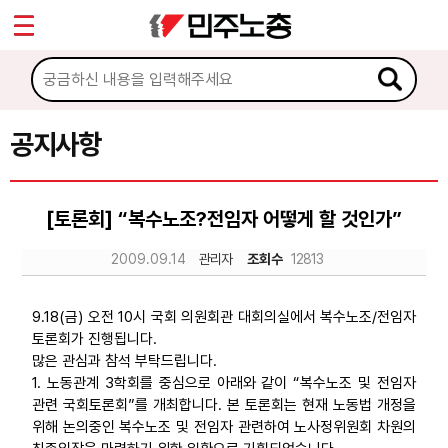
*
Sketchbook5, 스케치북5
마이페이지
소개
<
소식
공지사항
Sketchbook5, 스케치북5
공지사항
[토론회] “복수노조?전임자 어떻게 할 것인가”
성명·보도
2009.09.14
관리자
조회수
12813
기타 공고
노동상담
9.18(금) 오전 10시 국회 의원회관 대회의실에서 복수노조/전임자
토론회가 진행됩니다.
많은 관심과 참석 부탁드립니다.
자료
1. 노동관계 3학회를 중심으로 아래와 같이 “복수노조 및 전임자
관련 국회토론회”를 개최합니다. 본 토론회는 현재 노동법 개정을
위해 논의중인 복수노조 및 전임자 관련하여 노사정위원회 차원의
부설기관