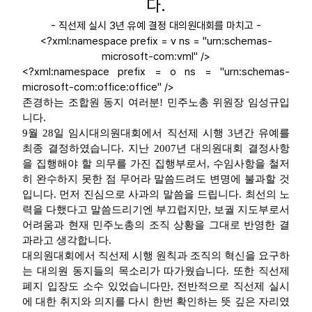
다.
- 직선제 실시 3년 유예 결정 대의원대회를 마치고 -
업무
<?xml:namespace prefix = v ns = "urn:schemas-
microsoft-com:vml" />
<?xml:namespace prefix = o ns = "urn:schemas-
microsoft-com:office:office" />
존경하는 조합원 동지 여러분! 민주노총 위원장 임성규입
니다.
9월 28일 임시대의원대회에서 직선제 시행 3년간 유예를
최종 결정하였습니다. 지난 2007년 대의원대회 결정사항
을 집행해야 할 의무를 가진 집행부로서, 수임사항을 철저
히 완수하지 못한 점 무어라 말씀드려도 변명에 불과할 것
입니다. 먼저 진심으로 사과의 말씀을 드립니다. 최선의 노
력을 다했다고 말씀드리기엔 부끄럽지만, 보궐 지도부로서
어려움과 현재 민주노총의 조직 상황을 그대로 반영한 결
과라고 생각합니다.
대의원대회에서 직선제 시행 원칙과 조직의 혁신을 요구하
는 대의원 동지들의 목소리가 따가웠습니다. 또한 직선제
폐지 입장도 소수 있었습니다만, 전반적으로 직선제 실시
에 대한 취지와 의지를 다시 한번 확인하는 뜻 깊은 자리였