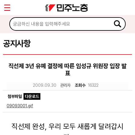
*
Sketchbook5, 스케치북5
마이페이지
소개
<
소식
공지사항
Sketchbook5, 스케치북5
공지사항
직선제 3년 유예 결정에 따른 임성규 위원장 입장 발
성명·보도
표
기타 공고
2009.09.30
관리자
조회수
16322
노동상담
첨부파일
다운로드
09093001.gif
자료
직선제 완성, 우리 모두 새롭게 달려갑시
부설기관