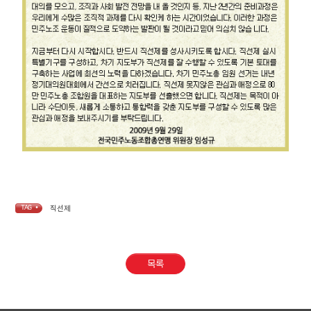
TAG •
직선제
목록