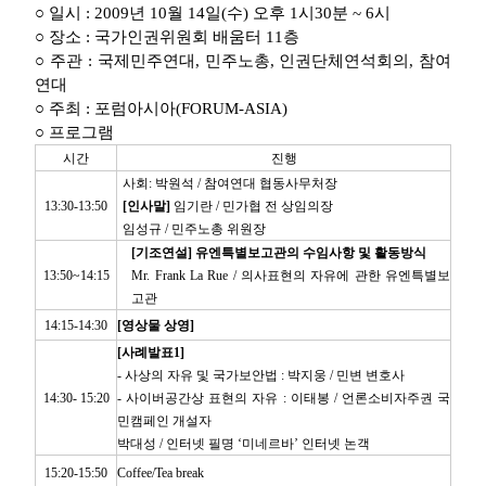
○ 일시 : 2009년 10월 14일(수) 오후 1시30분 ~ 6시
○ 장소 : 국가인권위원회 배움터 11층
○ 주관 : 국제민주연대, 민주노총, 인권단체연석회의, 참여
연대
○ 주최 : 포럼아시아(FORUM-ASIA)
○ 프로그램
시간
진행
사회: 박원석 / 참여연대 협동사무처장
13:30-13:50
[인사말]
임기란 / 민가협 전 상임의장
임성규 / 민주노총 위원장
[기조연설] 유엔특별보고관의 수임사항 및 활동방식
13:50~14:15
Mr. Frank La Rue / 의사표현의 자유에 관한 유엔특별보
고관
14:15-14:30
[영상물 상영]
[사례발표1]
- 사상의 자유 및 국가보안법 : 박지웅 / 민변 변호사
14:30- 15:20
- 사이버공간상 표현의 자유 : 이태봉 / 언론소비자주권 국
민캠페인 개설자
박대성 / 인터넷 필명 ‘미네르바’ 인터넷 논객
15:20-15:50
Coffee/Tea break