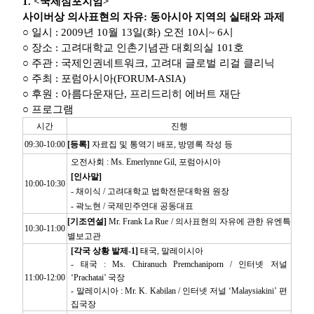
1. <국제심포지엄>
사이버상 의사표현의 자유: 동아시아 지역의 실태와 과제
○ 일시 : 2009년 10월 13일(화) 오전 10시~ 6시
○ 장소 : 고려대학교 인촌기념관 대회의실 101호
○ 주관 : 국제인권네트워크, 고려대 글로벌 리걸 클리닉
○ 주최 : 포럼아시아(FORUM-ASIA)
○ 후원 : 아름다운재단, 프리드리히 에버트 재단
○ 프로그램
시간
진행
09:30-10:00
[등록]
자료집 및 통역기 배포, 방명록 작성 등
오전사회 : Ms. Emerlynne Gil, 포럼아시아
[인사말]
10:00-10:30
- 채이식 / 고려대학교 법학전문대학원 원장
- 곽노현 / 국제민주연대 공동대표
[기조연설]
Mr. Frank La Rue / 의사표현의 자유에 관한 유엔
특
10:30-11:00
별보고관
[각국 상황 발제-1]
태국, 말레이시아
- 태국 : Ms. Chiranuch Premchaniporn / 인터넷 저널
11:00-12:00
‘Prachatai’ 국장
- 말레이시아 : Mr. K. Kabilan / 인터넷 저널 ‘Malaysiakini’ 편
집국장