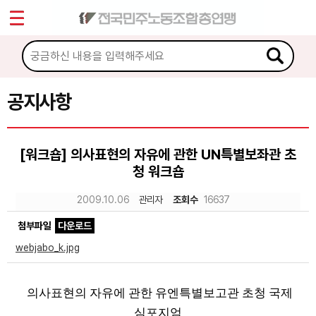
*
Sketchbook5, 스케치북5
마이페이지
소개
<
소식
공지사항
Sketchbook5, 스케치북5
공지사항
[워크숍] 의사표현의 자유에 관한 UN특별보좌관 초
성명·보도
청 워크숍
기타 공고
2009.10.06
관리자
조회수
16637
노동상담
첨부파일
다운로드
webjabo_k.jpg
자료
의사표현의 자유에 관한 유엔특별보고관 초청 국제
부설기관
심포지엄