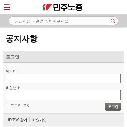
*
마이페이지
소개
<
소식
공지사항
- 공지사항
- 성명·보도
로그인
- 기타 공고
아이디
노동상담
비밀번호
자료
부설기관
로그인 유지
로그인
업무
ID/PW 찾기
회원가입