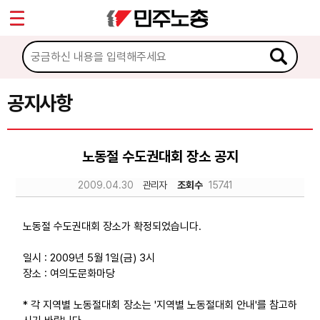
*
Sketchbook5, 스케치북5
마이페이지
소개
<
소식
공지사항
Sketchbook5, 스케치북5
공지사항
노동절 수도권대회 장소 공지
성명·보도
2009.04.30
관리자
조회수
15741
기타 공고
노동상담
노동절 수도권대회 장소가 확정되었습니다.
일시 : 2009년 5월 1일(금) 3시
자료
장소 : 여의도문화마당
* 각 지역별 노동절대회 장소는 '지역별 노동절대회 안내'를 참고하
부설기관