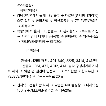
<오시는길>
업무
지하철이용시
강남구청역에서 올때 : 3번출구 → 대로변(관세청사거리쪽)
으로 직진 → 한미은행 → 영신목공소 → 7ELEVEN편의점
→ 좌측20m
학동역에서 올때 : 10번출구 → 관세청사거리쪽으로 직진
→ 사거리건너 티파니(금은방) → 한미은행 → 영신목공소
→ 7ELEVEN편의점 → 좌측20m
버스이용시
관세청 사거리 경유 : 401, 640, 2225, 3414, 4412번
선릉역 : 361, 472, 4312, 4411 승차 구청사거리 지나
서 하차 → 맞은 편 길건너 인선약국 → 석쇠한판→ 향나무집 →
7ELEVEN편의점 → 우측골목으로 20m
신사역 : 건설회관 하차 → 맞은편 ABC볼링장 → 내리막길
150m →7ELEVEN편의점 → 좌측20m