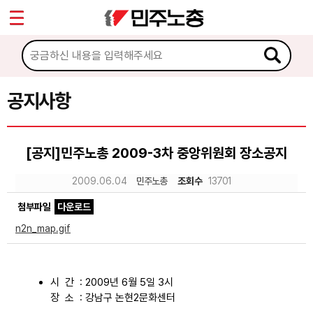
*
Sketchbook5, 스케치북5
마이페이지
소개
<
소식
공지사항
Sketchbook5, 스케치북5
공지사항
[공지]민주노총 2009-3차 중앙위원회 장소공지
성명·보도
2009.06.04
민주노총
조회수
13701
기타 공고
첨부파일
다운로드
노동상담
n2n_map.gif
자료
시 간 : 2009년 6월 5일 3시
장 소 : 강남구 논현2문화센터
부설기관