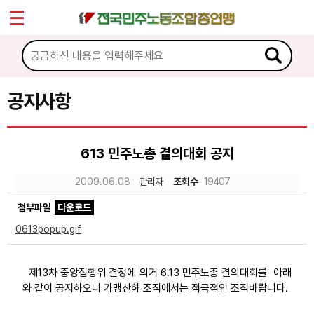
*
Sketchbook5, 스케치북5
마이페이지
소개
<
소식
공지사항
Sketchbook5, 스케치북5
공지사항
613 민주노총 결의대회 공지
성명·보도
2009.06.08
관리자
조회수
19407
기타 공고
첨부파일
다운로드
노동상담
0613popup.gif
자료
제13차 중앙집행위 결정에 의거 6.13 민주노총 결의대회를 아래
와 같이 공지하오니 가맹산하 조직에서는 적극적인 조직바랍니다.
부설기관