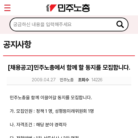
*
Sketchbook5, 스케치북5
마이페이지
소개
<
소식
공지사항
Sketchbook5, 스케치북5
공지사항
[채용공고]민주노총에서 함께 할 동지를 모집합니다.
성명·보도
2009.04.27
민주노총
조회수
14226
기타 공고
노동상담
민주노총을 함께 이끌어갈 동지를 모집합니다.
가. 모집인원 : 정책 1 명, 성평등미래위원회 1명
자료
나. 자격조건 : 해당 분야 경력자
부설기관