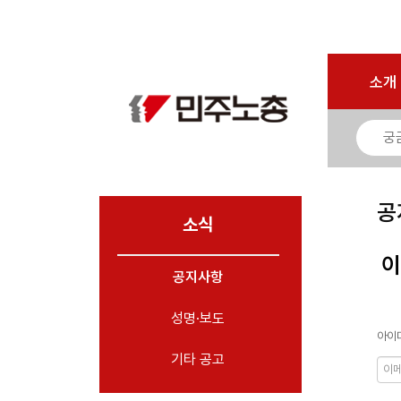
로그인
회원가입
마이페이지
소개
<
소개
소식
- 공지사항
- 성명·보도
- 기타 공고
공
소식
노동상담
이
공지사항
자료
성명·보도
부설기관
아이디
업무
기타 공고