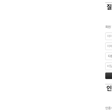
질
회원 
인
인증 