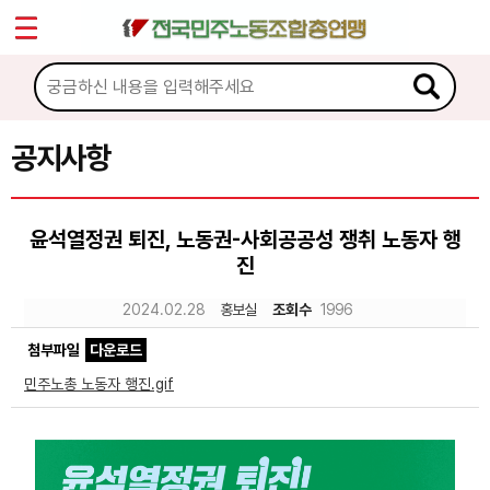
*
Sketchbook5, 스케치북5
마이페이지
소개
<
소식
공지사항
Sketchbook5, 스케치북5
공지사항
윤석열정권 퇴진, 노동권-사회공공성 쟁취 노동자 행
성명·보도
진
기타 공고
2024.02.28
홍보실
조회수
1996
노동상담
첨부파일
다운로드
민주노총 노동자 행진.gif
자료
부설기관