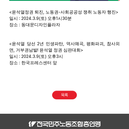
<
,
-
>
윤석열정권 퇴진
노동권
사회공공성 쟁취 노동자 행진
: 2024.3.9(
)
1
30
일시
토
오후
시
분
:
장소
동대문디자인플라자
<
2
,
,
,
윤석열 당선
년 민생파탄
역사왜곡
평화파괴
참사외
,
!
>
면
거부권남발
윤석열 정권 심판대회
: 2024.3.9(
)
3
일시
토
오후
시
:
장소
한국프레스센터 앞
목록