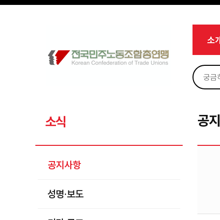
메뉴 건너뛰기
로그인
회원가입
Sketchbook5, 스케치북5
마이페이지
소개
소
<
소식
공지사항
Sketchbook5, 스케치북5
성명·보도
기타 공고
공
소식
노동상담
자료
공지사항
부설기관
성명·보도
업무