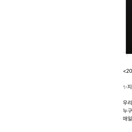
<2
✨지
우리
누구
매일