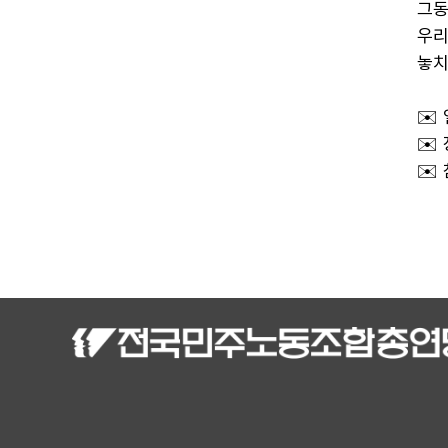
그동
우리
놓치
✉️ 
✉️
✉️