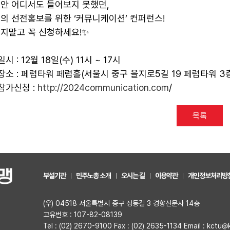
안 어디서도 들어보지 못했던,
의 선전홍보를 위한 ‘커뮤니케이션’ 컨퍼런스!
지말고 꼭 신청하세요!✨
일시 : 12월 18일(수) 11시 ~ 17시
 장소 : 페럼타워 페럼홀(서울시 중구 을지로5길 19 페럼타워 3
 참가신청 :
http://2024communication.com
/
목록
부설기관
민주노총 소개
오시는 길
이용약관
개인정보처리방
(우) 04518 서울특별시 중구 정동길 3 경향신문사 14층
고유번호 : 107-82-08139
Tel : (02) 2670-9100 Fax : (02) 2635-1134 Email : kctu@