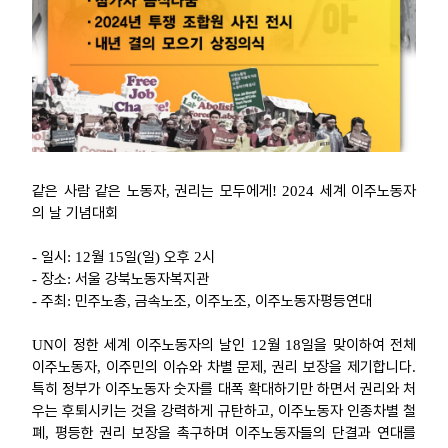
같은 사람 같은 노동자
권리는 모두에게
세계 이주노동자
,
! 2024
의 날 기념대회
일시
월
일
일
오후
시
-
: 12
15
(
)
2
장소
서울 강북노동자복지관
-
:
주최
민주노총
금속노조
이주노조
이주노동자평등연대
-
:
,
,
,
이 정한 세계 이주노동자의 날인
월
일을 맞이하여 전체
UN
12
18
이주노동자
이주민의 이슈와 차별 문제
권리 보장을 제기합니다
,
,
.
특히 정부가 이주노동자 숫자를 대폭 확대하기만 하면서 권리와 처
우는 후퇴시키는 것을 강력하게 규탄하고
이주노동자 인종차별 철
,
폐
평등한 권리 보장을 촉구하며 이주노동자들의 단결과 연대를
,