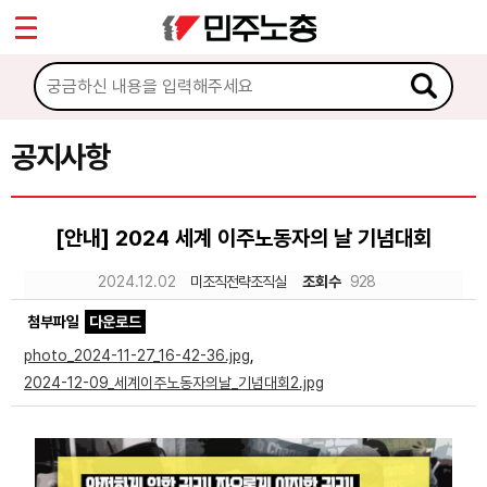
*
Sketchbook5, 스케치북5
마이페이지
소개
<
소식
공지사항
Sketchbook5, 스케치북5
공지사항
[안내] 2024 세계 이주노동자의 날 기념대회
성명·보도
2024.12.02
미조직전략조직실
조회수
928
기타 공고
첨부파일
다운로드
노동상담
photo_2024-11-27_16-42-36.jpg
,
2024-12-09_세계이주노동자의날_기념대회2.jpg
자료
부설기관