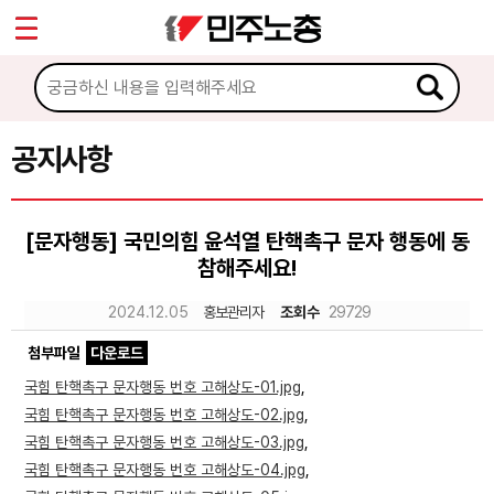
*
Sketchbook5, 스케치북5
마이페이지
소개
<
소식
공지사항
Sketchbook5, 스케치북5
공지사항
[문자행동] 국민의힘 윤석열 탄핵촉구 문자 행동에 동
성명·보도
참해주세요!
기타 공고
2024.12.05
홍보관리자
조회수
29729
노동상담
첨부파일
다운로드
국힘 탄핵촉구 문자행동 번호 고해상도-01.jpg
,
자료
국힘 탄핵촉구 문자행동 번호 고해상도-02.jpg
,
국힘 탄핵촉구 문자행동 번호 고해상도-03.jpg
,
국힘 탄핵촉구 문자행동 번호 고해상도-04.jpg
,
부설기관