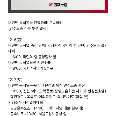
내란범 윤석열을 탄핵하라! 구속하라!
[민주노총 집중 투쟁 일정]
12. 6(금)
내란범 윤석열 즉각 탄핵! 민심거역 국민의 힘 규탄! 민주노총 결의
대회
- 16:00, 국민의 힘 중앙당사 앞
내란범 윤석열퇴진 시민촛불
- 18:00, 국회의사당역 5출구
12. 7(토)
내란범 윤석열구속하라! 윤석열 퇴진 민주노총 행진
- 14:00, 집결 :여의도 복음로(중앙보훈회관 사거리-켄싱턴호텔)
행진경로 : 복음로-여의공원로-의사당대로(더삽 앞)
가맹조직 사전결의대회
· 공공운수노조 : 14:00, 국회의사당 대로(본무대)
· 금속노조 : 13:30, 서울고용노동청 앞