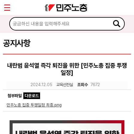
*
Sketchbook5, 스케치북5
마이페이지
소개
<
소식
공지사항
Sketchbook5, 스케치북5
공지사항
내란범 윤석열 즉각 퇴진을 위한 [민주노총 집중 투쟁
성명·보도
일정]
기타 공고
2024.12.05
교육선전실
조회수
7672
노동상담
첨부파일
다운로드
민주노총 집중 투쟁일정 최종.png
자료
부설기관