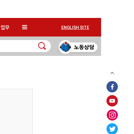
*
업무
ENGLISH SITE