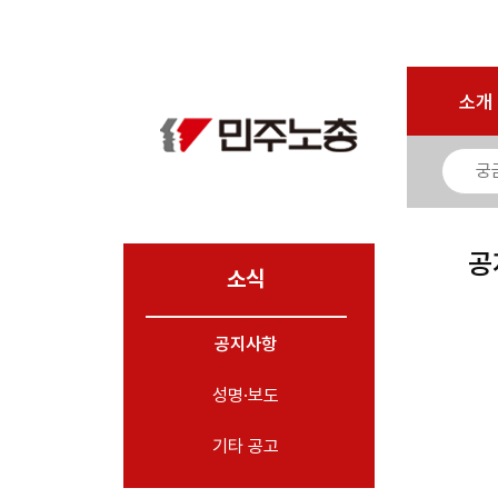
로그인
회원가입
마이페이지
소개
<
소개
소식
- 공지사항
- 성명·보도
- 기타 공고
공
소식
노동상담
공지사항
자료
성명·보도
부설기관
업무
기타 공고