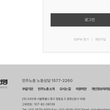
로그인
ID/PW 찾기
|
회원가입
민주노총 노동상담 1577-2260
부설기관
민주노총 소개
오시는 길
이용약관
개인정보처리
(우) 04518 서울특별시 중구 정동길 3 경향신문사 14층
고유번호 : 107-82-08139
Tel : (02) 2670-9100 Fax : (02) 2635-1134 Email : kctu@nodon