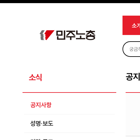
메뉴 건너뛰기
로그인
회원가입
Sketchbook5, 스케치북5
마이페이지
소개
소
<
소식
공지사항
Sketchbook5, 스케치북5
성명·보도
기타 공고
공
소식
노동상담
자료
공지사항
부설기관
성명·보도
업무