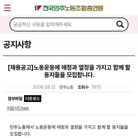
*
Sketchbook5, 스케치북5
마이페이지
소개
<
소식
공지사항
Sketchbook5, 스케치북5
공지사항
[채용공고]노동운동에 애정과 열정을 가지고 함께 할
성명·보도
동지들을 모집합니다.
기타 공고
2008.08.12
민주노총
조회수
7970
노동상담
첨부파일
다운로드
지원서1.hwp
자료
민주노총에서 노동운동에 애정과 열정을 가지고 함께 할 동지들을
부설기관
모집합니다.