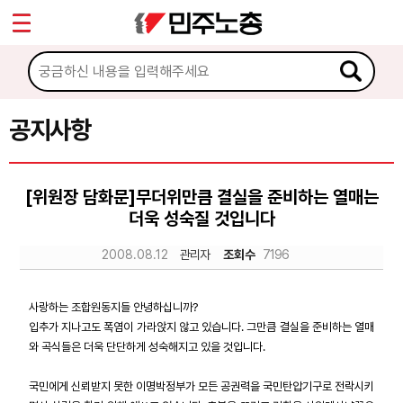
*
Sketchbook5, 스케치북5
마이페이지
소개
<
소식
공지사항
Sketchbook5, 스케치북5
공지사항
[위원장 담화문]무더위만큼 결실을 준비하는 열매는
성명·보도
더욱 성숙질 것입니다
기타 공고
2008.08.12
관리자
조회수
7196
노동상담
사랑하는 조합원동지들 안녕하십니까?
입추가 지나고도 폭염이 가라앉지 않고 있습니다. 그만큼 결실을 준비하는 열매
자료
와 곡식들은 더욱 단단하게 성숙해지고 있을 것입니다.
국민에게 신뢰받지 못한 이명박정부가 모든 공권력을 국민탄압기구로 전락시키
부설기관