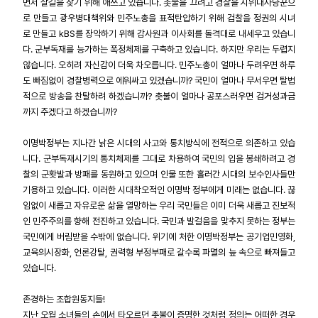
면서 살길을 찾기 위해 애쓰고 있습니다. 촛불을 끄려고 경찰을 시위대사냥꾼으
로 만들고 광우병대책위와 민주노총을 표적탄압하기 위해 검찰을 정권의 시녀
업무
로 만들고 kBS를 장악하기 위해 감사원과 이사회를 돌격대로 내세우고 있습니
다. 군부독재를 능가하는 폭정체제를 구축하고 있습니다. 하지만 우리는 두렵지
않습니다. 오히려 자신감이 더욱 차오릅니다. 민주노총이 얼마나 두려우면 하루
도 빠짐없이 경찰병력으로 에워싸고 있겠습니까? 국민이 얼마나 무서우면 탈법
적으로 방송을 찬탈하려 하겠습니까? 촛불이 얼마나 공포스러우면 검거성과금
까지 주겠다고 하겠습니까?
이명박정부는 지나간 낡은 시대의 사고와 통치방식에 전적으로 의존하고 있습
니다. 군부독재시기의 통치체제를 그대로 차용하여 국민의 입을 봉쇄하려고 경
찰의 군홧발과 방패를 동원하고 있으며 인물 또한 흘러간 시대의 보수인사들만
기용하고 있습니다. 이러한 시대착오적인 이명박 정부에게 미래는 없습니다. 끊
임없이 새롭고 자유로운 삶을 열망하는 우리 국민들은 이미 더욱 새롭고 진보적
인 민주주의를 향해 전진하고 있습니다. 국민과 발걸음을 맞추지 못하는 정부는
국민에게 버림받을 수밖에 없습니다. 위기에 처한 이명박정부는 공기업민영화,
교육의시장화, 언론강탈, 권력형 부정부패로 갈수록 파멸의 늪 속으로 빠져들고
있습니다.
존경하는 조합원동지들!
지난 오월 소녀들의 손에서 타오르던 촛불이 증명한 것처럼 정의는 어떠한 경우