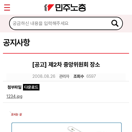
*
Sketchbook5, 스케치북5
마이페이지
소개
<
소식
공지사항
Sketchbook5, 스케치북5
공지사항
[공고] 제2차 중앙위원회 장소
성명·보도
2008.08.26
관리자
조회수
6597
기타 공고
첨부파일
다운로드
노동상담
1234.jpg
자료
부설기관