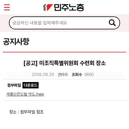
*
Sketchbook5, 스케치북5
마이페이지
소개
<
소식
공지사항
Sketchbook5, 스케치북5
공지사항
[공고] 미조직특별위원회 수련회 장소
성명·보도
2008.08.26
관리자
조회수
6890
기타 공고
첨부파일
다운로드
노동상담
계룡산콘도텔 약도.hwp
자료
장소 : 첨부파일 참조
부설기관