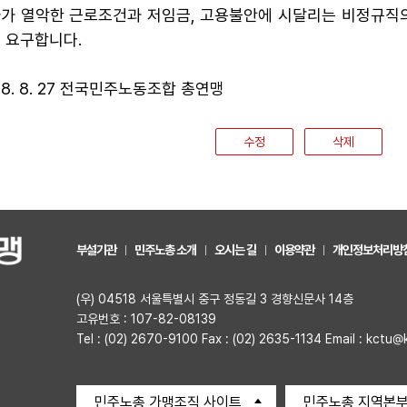
가 열악한 근로조건과 저임금, 고용불안에 시달리는 비정규직
 요구합니다.
08. 8. 27 전국민주노동조합 총연맹
수정
삭제
부설기관
민주노총 소개
오시는 길
이용약관
개인정보처리방
(우) 04518 서울특별시 중구 정동길 3 경향신문사 14층
고유번호 : 107-82-08139
Tel : (02) 2670-9100 Fax : (02) 2635-1134 Email : kctu@
민주노총 가맹조직 사이트
민주노총 지역본부