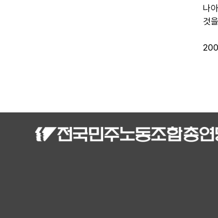
나아
것을
20