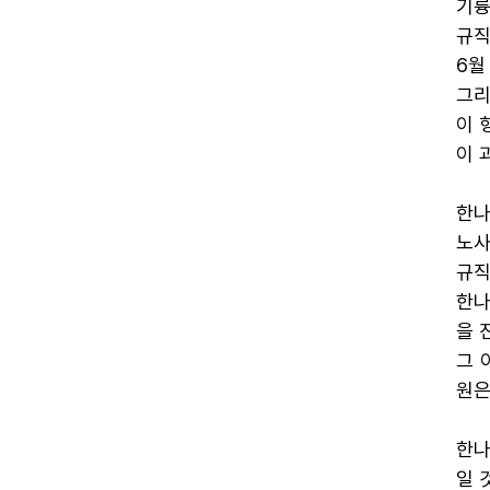
기륭
규직
6월
그리
이 
이 
한나
노사
규직
한나
을 
그 
원은
한나
일 