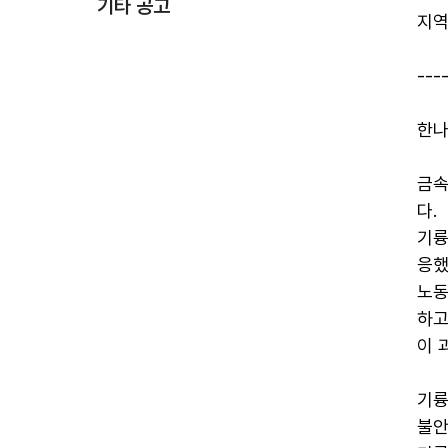
기타 공고
지역
---
한나
금속
다.
기륭
응했
노동
하고
이 
기륭
불안