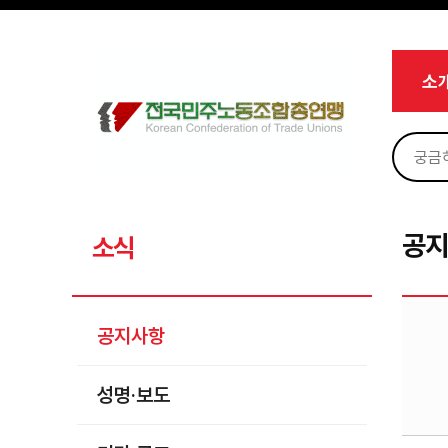
메뉴 건너뛰기
로그인
회원가입
Sketchbook5, 스케치북5
마이페이지
소개
소
<
소식
공지사항
Sketchbook5, 스케치북5
성명·보도
기타 공고
공
소식
노동상담
자료
공지사항
부설기관
성명·보도
업무