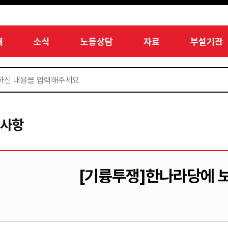
개
소식
노동상담
자료
부설기관
지사항
[기륭투쟁]한나라당에 