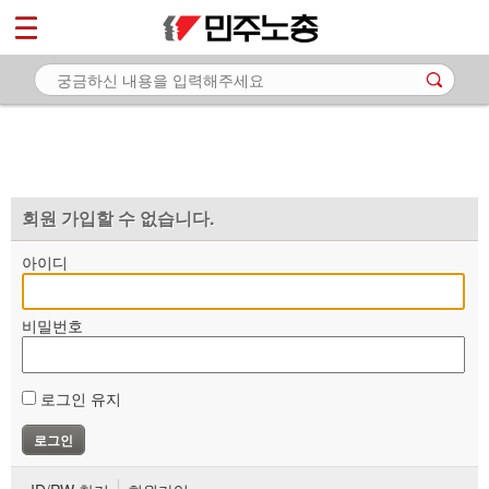
*
마이페이지
소개
<
소식
노동상담
자료
회원 가입할 수 없습니다.
부설기관
아이디
업무
비밀번호
로그인 유지