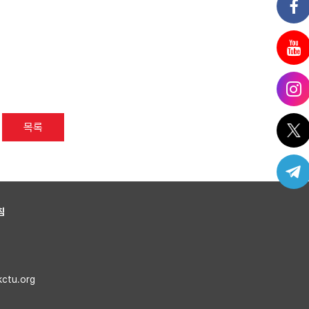
목록
침
kctu.org