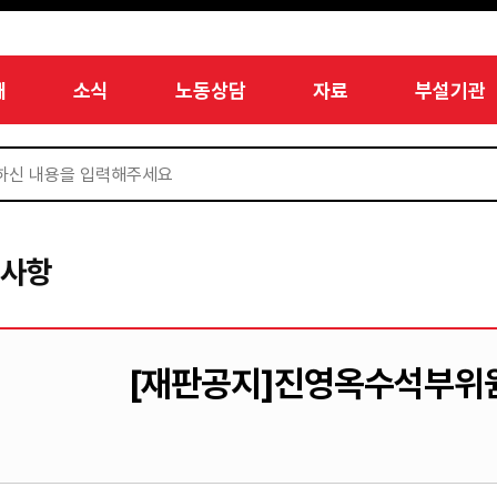
개
소식
노동상담
자료
부설기관
지사항
[재판공지]진영옥수석부위원