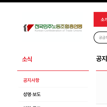
메뉴 건너뛰기
로그인
회원가입
Sketchbook5, 스케치북5
마이페이지
소개
소
<
소식
공지사항
Sketchbook5, 스케치북5
성명·보도
기타 공고
공
소식
노동상담
자료
공지사항
부설기관
성명·보도
업무