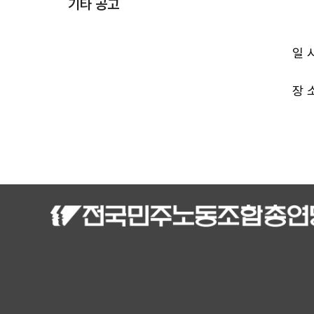
기타 공고
일 시
장 