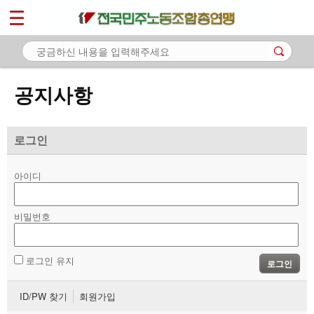
*
마이페이지
소개
<
소식
공지사항
- 공지사항
- 성명·보도
로그인
- 기타 공고
아이디
노동상담
비밀번호
자료
부설기관
로그인 유지
로그인
업무
ID/PW 찾기
회원가입