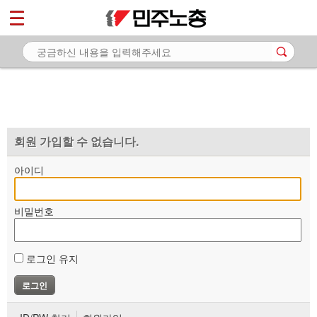
*
마이페이지
소개
<
소식
노동상담
자료
회원 가입할 수 없습니다.
부설기관
아이디
업무
비밀번호
로그인 유지