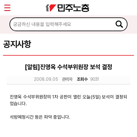
*
Sketchbook5, 스케치북5
마이페이지
소개
<
소식
공지사항
Sketchbook5, 스케치북5
공지사항
[알림]진영옥 수석부위원장 보석 결정
성명·보도
2008.09.05
관리자
조회수
9031
기타 공고
노동상담
진영옥 수석부위원장의 1차 공판이 열린 오늘(5일) 보석이 결정되
었습니다.
자료
석방예정시간 등은 파악 중입니다.
부설기관