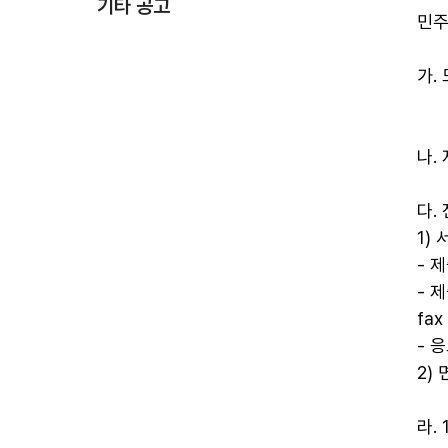
기타 공고
민주
가.
나.
다.
1)
- 
- 
fax
- 응
2)
라.