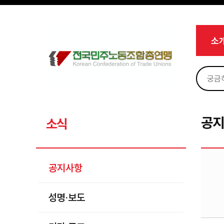
메뉴 건너뛰기
로그인
회원가입
Sketchbook5, 스케치북5
마이페이지
소개
소
<
소식
공지사항
Sketchbook5, 스케치북5
성명·보도
기타 공고
공
소식
노동상담
자료
공지사항
부설기관
성명·보도
업무