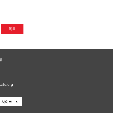
목록
침
kctu.org
 사이트