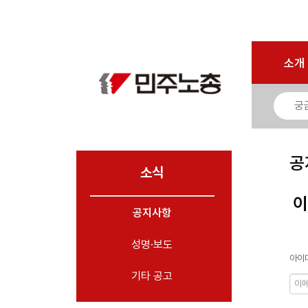
로그인
회원가입
마이페이지
소개
<
소개
소식
- 공지사항
- 성명·보도
- 기타 공고
공
소식
노동상담
이
공지사항
자료
성명·보도
부설기관
아이디
업무
기타 공고