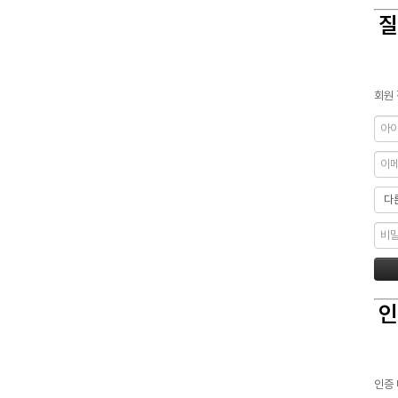
질
회원 
인
인증 