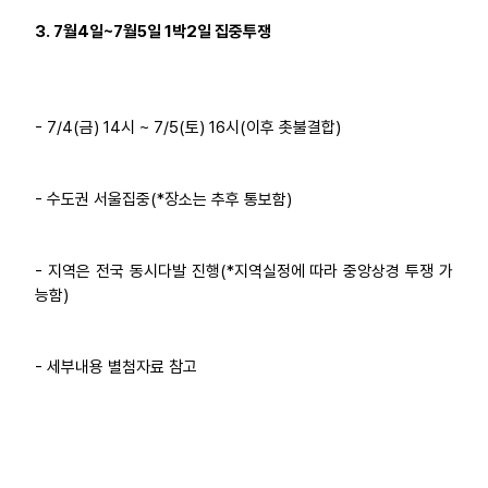
3. 7월4일~7월5일 1박2일 집중투쟁
- 7/4(금) 14시 ~ 7/5(토) 16시(이후 촛불결합)
- 수도권 서울집중(*장소는 추후 통보함)
- 지역은 전국 동시다발 진행(*지역실정에 따라 중앙상경 투쟁 가
능함)
- 세부내용 별첨자료 참고