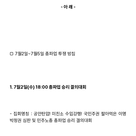
- 아 래 -
업무
□ 7월2일~7월5일 총파업 투쟁 방침
1. 7월2일(수) 18:00 총파업 승리 결의대회
- 집회명칭 : 공안탄압! 미친소 수입강행! 국민주권 팔아먹은 이명
박정권 심판 및 민주노총 총파업 승리 결의대회