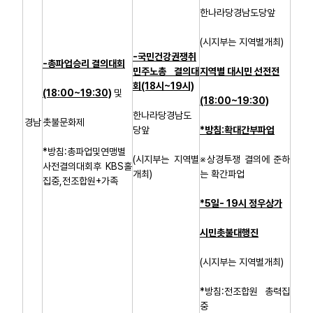
한나라당경남도당앞
(시지부는 지역별개최)
-국민건강권쟁취
-총파업승리 결의대회
민주노총 결의대
지역별 대시민 선전전
회(18시~19시)
(18:00~19:30)
및
(18:00~19:30)
한나라당경남도
경남
촛불문화제
당앞
*방침:확대간부파업
*방침:총파업및연맹별
(시지부는 지역별
※상경투쟁 결의에 준하
사전결의대회후 KBS홀
개최)
는 확간파업
집중,전조합원+가족
*5일- 19시 정우상가
시민촛불대행진
(시지부는 지역별개최)
*방침:전조합원 총력집
중