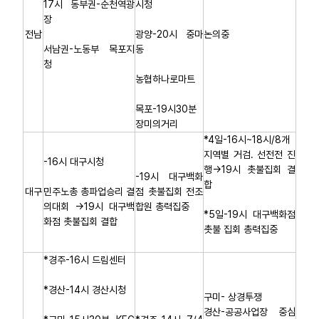
17시 동부권-순천역광
시청
장
전남
광양-20시 중마
논의중
서남권-노동부 목포지
동
청
농협하나로마트
목포-19시30분
장미의거리
*4일-16시~18시/8개
지역별 거검. 선전전 진
-16시 대구시청
행→19시 촛불집회 결
-19시 대구백화
합
대구
민주노총 총파업승리 결
점 촛불집회 전조
의대회 →19시 대구백
합원 총력집중
*5일-19시 대구백화점
화점 촛불집회 결합
촛불 집회 총력집중
*경주-16시 드림센터
*경산-14시 경산시청
구미- 상경투쟁
경산-공공사업장 중심