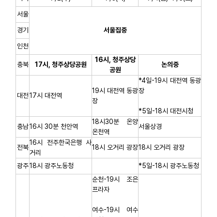
서울
경기
서울집중
인천
16시, 청주상당
충북
17시, 청주상당공원
논의중
공원
*4일-19시 대전역 동광
19시 대전역 동광
장
대전
17시 대전역
장
*5일-18시 대전시청
18시30분 온양
충남
16시 30분 천안역
서울상경
온천역
16시 전주한국은행 사
전북
18시 오거리 광장
18시 오거리 광장
거리
광주
18시 광주노동청
*5일-18시 광주노동청
순천-19시 조은
프라자
여수-19시 여수