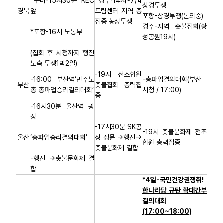
*구미-15시30분 KEC
*경주-14시~7/4
상경투쟁
경북
앞
드림센터 지역 총
포항-상경투쟁(논의중)
집중 농성투쟁
경주-지역 촛불집회(황
*포항-16시 노동부
성공원19시)
(집회 후 시청까지 행진
노숙 투쟁1박2일)
-19시 전조합원
-16:00 부산역‘민주노
-총파업결의대회(부산
부산
촛불집회 총력집
총 총파업승리결의대회’
시청 / 17:00)
중
-16시30분 울산역 광
장
-17시30분 SK공
-19시 촛불문화제 전조
울산
‘총파업승리결의대회’
장 정문 →행진→
합원 총력집중
촛불문화제 결합
-행진 →촛불문화제 결
합
*4일-국민건강권쟁취!
한나라당 규탄 확대간부
결의대회
(17:00~18:00)