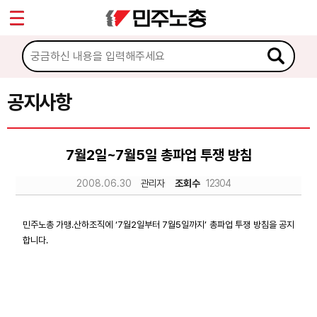
*
Sketchbook5, 스케치북5
마이페이지
소개
<
소식
공지사항
Sketchbook5, 스케치북5
공지사항
7월2일~7월5일 총파업 투쟁 방침
성명·보도
2008.06.30
관리자
조회수
12304
기타 공고
노동상담
민주노총 가맹.산하조직에 ‘7월2일부터 7월5일까지’ 총파업 투쟁 방침을 공지
합니다.
자료
부설기관