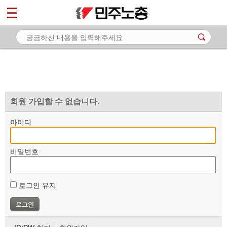
*
마이페이지
소개
<
소식
노동상담
자료
회원 가입할 수 없습니다.
부설기관
아이디
업무
비밀번호
로그인 유지