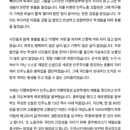
빼앗으며 독재의 검은 그늘을 드리우는 이명박정부에 맞서 우리의 맑고 고운 학
생들이 찬란한 촛불을 들었습니다. 저를 비롯한 민주노총 조합원은 그때 먹구름
업무
이 가득한 하늘이 활짝 열리며 환한 빛이 쏟아지는 듯한 감동을 받았습니다. 우
리는 부끄러운 마음을 금할 길 없었고 반성하고 성찰하면서 학생들을 따라 촛불
을 들었습니다.
시민들과 함께 촛불을 들고 '이명박 아웃'을 외치며 신명에 겨워 쉬지 않고 달려
왔습니다. 하루도 행복하지 않은 날이 없고 기쁘지 않은 날이 없었습니다. 자유
발언을 하는 학생과 시민들의 말씀 한마디 한마디를 들으며 가슴속으로 눈물짓
지 않은 날이 없었습니다. 정말 아름다운 희망이었습니다. 순수와 열정, 누가 시
켜서가 아닌 스스로 깨달은 신념으로 새로운 민주주의를 창조하는 촛불의 거리
에서 민주노총은 총파업을 결단하였습니다. 그때 국민들이 보내주신 뜨거운 사
랑과 격려는 평생을 두고 잊을 수 없는 고마움이었습니다.
어제는 이명박정부가 민주노총의 이명박정권 심판투쟁의 예봉을 꺾으려고 민주
노총 지도부에게 체포영장을 발부했습니다. 총파업을 했다고 체포영장을 발부
하는 무모한 도발은 민주노총 13년 역사 이래 처음입니다. 지난해, 한 달 80만
원을 받으며 고용불안에 고통받던 이랜드 비정규 여성노동자 1000여명이 하루
아침에 해고되어 길거리에서 생존권보장을 요구하는 투쟁에 함께 한 것이 죄라
고 합니다. 또 노동자와 국민의 건강권을 지키기 위해 광우병쇠고기 재협상을
촉구하는 파업을 한 것이 범죄라고 합니다. 민주시민여러분! 당연히 정규직으로