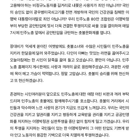
고용해야 하는 비정규노동자를 길거리로 내쫓은 사용자가 죄인 아닙니까? 국민
의 승인도 없이 광우병미국쇠고기를 전면 개방하여 국민의 건강권을 침해한 이
명박 대통령이야말로 죄인 아닙니까? 우리 민주노총 80만 조합원은 이명박정
부의 부당한 공안탄압에 맞서 더욱 견결한 투쟁의지로 싸울 것을 결의하며 매일
7시에 민주노총 앞에서 공안탄압을 규탄하는 촛불문화제를 엽니다.
장대비가 억세게 쏟아진 어젯밤에도 촛불소녀와 수많은 시민들이 민주노총을
지키러 한달음에 달려 와주었습니다. 다인이 아빠는 맛있는 라면을 끓여주시고
오늘아침에는 한 시민이 닭죽을 끓여 들고 오셨습니다. 뿐만이 아닙니다. 민주
노총 홈페이지 게시판에도 사랑과 격려의 글로 응원해주셨습니다. 과분한 사랑
에 목이 메고 가슴이 먹먹합니다. 정말 고맙습니다. 촛불의 승리를 위해 헌신하
고 또 헌신하겠습니다.
존경하는 시민여러분이 앞으로도 민주노총에 대한 애정 어린 비판과 격려 부탁
드리며 민주노총의 촛불에도 함께해주시기를 호소합니다. 촛불의 거리에서 시
민들과 악수하며 느낀 사랑의 온기가 지금도 뜨겁게 느껴집니다. 우리는 국민의
건강권을 지키고 알권리를 지키고 평등하게 교육받을 권리를 지키고 공공민영
화를 저지하는 이명박정권 심판투쟁을 중단 없이 힘차게 밀고 가겠습니다. 우리
의 투쟁을 지지하는 국민들이 있는 한 이명박정부의 그 어떤 탄압도 기쁘게 받
아 안고 노동자의 용감한 기백으로 더욱 치열하게 투쟁하겠습니다.