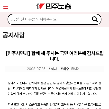
*
Sketchbook5, 스케치북5
마이페이지
소개
<
소식
공지사항
Sketchbook5, 스케치북5
공지사항
[민주시민께] 함께 해 주시는 국민 여러분께 감사드립
성명·보도
니다.
기타 공고
2008.07.25
관리자
조회수
5842
노동상담
장마가 거셉니다. 산사태로 젊은 군인 두 명이 사망했다는 마음 아픈 소식이 들
립니다. 더이상 비피해가 없기를 바라며, 이명박정부의 민주노총에 대한 부당한
자료
탄압에 함께 분노하며 걱정해주시는 국민여러분께 머리 숙여 감사드립니다.
지난 5월, 국민의 소중하고 귀중한 건강권과 교육권 등 기본권리를 조폭적으로
부설기관