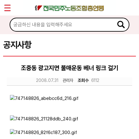
*
Sketchbook5, 스케치북5
마이페이지
소개
<
소식
공지사항
Sketchbook5, 스케치북5
공지사항
조중동 광고지면 불매운동 베너 링크 걸기
성명·보도
2008.07.31
관리자
조회수
6112
기타 공고
노동상담
자료
부설기관