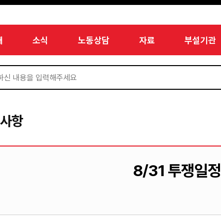
개
소식
노동상담
자료
부설기관
지사항
8/31 투쟁일