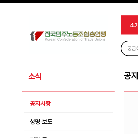
메뉴 건너뛰기
로그인
회원가입
Sketchbook5, 스케치북5
마이페이지
소개
소
<
소식
공지사항
Sketchbook5, 스케치북5
성명·보도
기타 공고
공
소식
노동상담
자료
공지사항
부설기관
성명·보도
업무