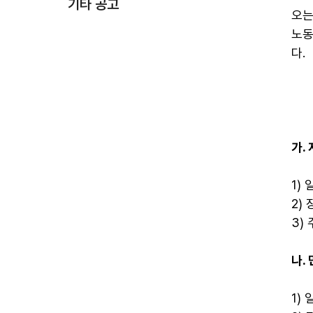
기타 공고
오는
노동
다.
가.
1) 
2)
3)
나.
1) 