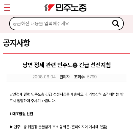
*
Sketchbook5, 스케치북5
마이페이지
소개
<
소식
공지사항
Sketchbook5, 스케치북5
공지사항
당면 정세 관련 민주노총 긴급 선전지침
성명·보도
2008.06.04
관리자
조회수
5799
기타 공고
노동상담
당면정세 관련 민주노총 긴급 선전지침을 제출하오니, 가맹산하 조직에서는 반
드시 집행하여 주시기 바랍니다.
자료
1.대조합원 선전
▶ 민주노총 위원장 촛불참가 호소 담화문 (홈페이지에 게시돼 있음)
부설기관