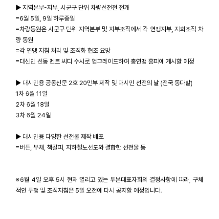
▶ 지역본부-지부, 시군구 단위 차량선전전 전개
=6월 5일, 9일 하루종일
=차량동원은 시군구 단위 지역본부 및 지부조직에서 각 연맹지부, 지회조직 차
량 동원
=각 연맹 지침 처리 및 조직화 협조 요망
=대신민 선동 멘트 씨디 수시로 업그레이드하여 총연맹 홈피에 게시할 예정
▶ 대시민용 공동신문 2호 20만부 제작 및 대시민 선전의 날 (전국 동다발)
1차 6월 11일
2차 6월 18일
3차 6월 24일
▶ 대시민용 다양한 선전물 제작 배포
=버튼, 부채, 책갈피, 지하철노선도와 결합한 선전물 등
※6월 4일 오후 5시 현재 열리고 있는 투본대표자회의 결정사항에 따라, 구체
적인 투쟁 및 조직지침은 5일 오전에 다시 공지할 예정입니다.