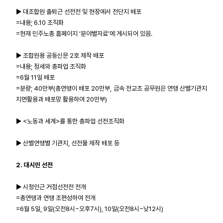
▶ 대조합원 출퇴근 선전전 및 현장에서 전단지 배포
업무
=내용; 6.10 조직화
=현재 민주노총 홈페이지 ‘분야별자료’에 게시되어 있음.
▶ 조합원용 공동신문 2호 제작 배포
=내용; 정세와 총파업 조직화
=6월 11일 배포
=분량; 40만부(총연맹이 배포 20만부, 금속 전교조 공무원은 연맹 산별기관지
지면활용과 배포망 활용하여 20만부)
▶ <노동과 세계>를 통한 총파업 선전조직화
▶ 산별연맹별 기관지, 선전물 제작 배포 등
2. 대시민 선전
▶ 시청인근 거점선전전 전개
=총연맹과 연맹 조편성하여 전개
=6월 5일, 9일(오전8시~오후7시), 10일(오전8시~낮12시)