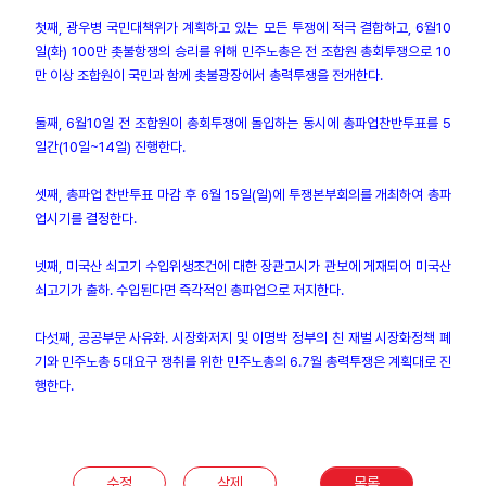
첫째, 광우병 국민대책위가 계획하고 있는 모든 투쟁에 적극 결합하고, 6월10
업무
일(화) 100만 촛불항쟁의 승리를 위해 민주노총은 전 조합원 총회투쟁으로 10
만 이상 조합원이 국민과 함께 촛불광장에서 총력투쟁을 전개한다.
둘째, 6월10일 전 조합원이 총회투쟁에 돌입하는 동시에 총파업찬반투표를 5
일간(10일~14일) 진행한다.
셋째, 총파업 찬반투표 마감 후 6월 15일(일)에 투쟁본부회의를 개최하여 총파
업시기를 결정한다.
넷째, 미국산 쇠고기 수입위생조건에 대한 장관고시가 관보에 게재되어 미국산
쇠고기가 출하. 수입된다면 즉각적인 총파업으로 저지한다.
다섯째, 공공부문 사유화. 시장화저지 및 이명박 정부의 친 재벌 시장화정책 폐
기와 민주노총 5대요구 쟁취를 위한 민주노총의 6.7월 총력투쟁은 계획대로 진
행한다.
수정
삭제
목록