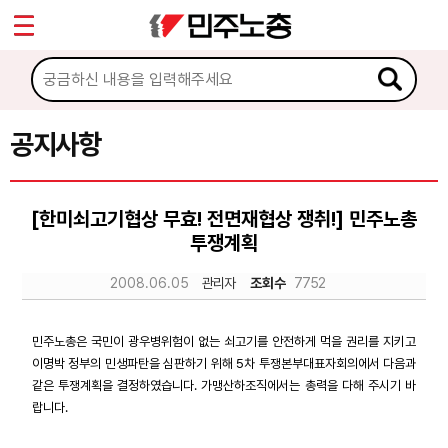
*
Sketchbook5, 스케치북5
마이페이지
소개
<
소식
공지사항
Sketchbook5, 스케치북5
공지사항
[한미쇠고기협상 무효! 전면재협상 쟁취!] 민주노총
성명·보도
투쟁계획
기타 공고
2008.06.05
관리자
조회수
7752
노동상담
민주노총은 국민이 광우병위험이 없는 쇠고기를 안전하게 먹을 권리를 지키고
이명박 정부의 민생파탄을 심판하기 위해 5차 투쟁본부대표자회의에서 다음과
자료
같은 투쟁계획을 결정하였습니다. 가맹산하조직에서는 총력을 다해 주시기 바
랍니다.
부설기관