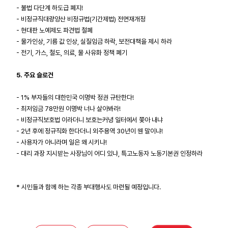
- 불법 다단계 하도급 폐지!
- 비정규직대량양산 비정규법(기간제법) 전면재개정
- 현대판 노예제도 파견법 철폐
- 물가인상, 기름 값 인상, 실질임금 하락, 보전대책을 제시 하라
- 전기, 가스, 철도, 의료, 물 사유화 정책 폐기
5. 주요 슬로건
- 1% 부자들의 대한민국 이명박 정권 규탄한다!
- 최저임금 78만원 이명박 너나 살아봐라!
- 비정규직보호법 이라더니 보호는커녕 일터에서 쫓아 내냐
- 2년 후에 정규직화 한다더니 외주용역 30년이 웬 말이냐!
- 사용자가 아니라며 일은 왜 시키냐!
- 대리 과장 지시받는 사장님이 어디 있냐, 특고노동자 노동기본권 인정하라
* 시민들과 함께 하는 각종 부대행사도 마련될 예정입니다.