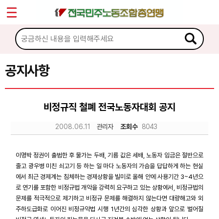
*
Sketchbook5, 스케치북5
마이페이지
소개
<
소식
공지사항
Sketchbook5, 스케치북5
공지사항
비정규직 철폐 전국노동자대회 공지
성명·보도
2008.06.11
관리자
조회수
8043
기타 공고
노동상담
이명박 정권이 출범한 후 물가는 두배, 기름 값은 세배, 노동자 임금은 절반으로
줄고 광우병 미친 쇠고기 등 하는 일 마다 노동자의 가슴을 답답하게 하는 현실
에서 최근 경제계는 침체하는 경제상황을 빌미로 올해 안에 사용기간 3~4년으
자료
로 연기를 포함한 비정규법 개악을 강력히 요구하고 있는 상황에서, 비정규법의
문제를 적극적으로 제기하고 비정규 문제를 해결하지 않는다면 대량해고와 외
주하도급화로 이어진 비정규악법 시행 1년간의 심각한 상황과 앞으로 벌어질
부설기관