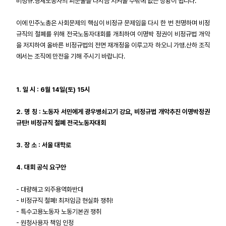
비정규.영세노동자의 피눈물을 다시금 지켜볼 수밖에 없는 상황이 됩니다.
업무
이에 민주노총은 사회문제의 핵심이 비정규 문제임을 다시 한 번 천명하며 비정
규직의 철폐를 위해 전국노동자대회를 개최하여 이명박 정권이 비정규법 개악
을 저지하여 올바른 비정규법의 전면 재개정을 이루고자 하오니 가맹.산하 조직
에서는 조직에 만전을 기해 주시기 바랍니다.
1. 일 시 : 6월 14일(토) 15시
2. 명 칭 : 노동자 서민에게 광우병쇠고기 강요, 비정규법 개악추진 이명박정권
규탄! 비정규직 철폐 전국노동자대회
3. 장 소 : 서울 대학로
4. 대회 공식 요구안
- 대량해고 외주용역화반대
- 비정규직 철폐! 최저임금 현실화 쟁취!
- 특수고용노동자 노동기본권 쟁취
- 원청사용자 책임 인정