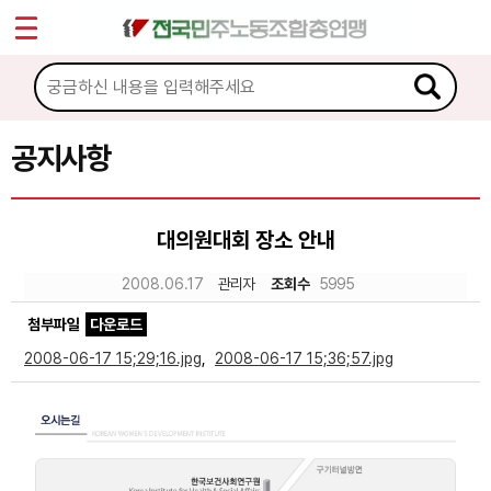
*
Sketchbook5, 스케치북5
마이페이지
소개
<
소식
공지사항
Sketchbook5, 스케치북5
공지사항
대의원대회 장소 안내
성명·보도
2008.06.17
관리자
조회수
5995
기타 공고
첨부파일
다운로드
노동상담
2008-06-17 15;29;16.jpg
,
2008-06-17 15;36;57.jpg
자료
부설기관