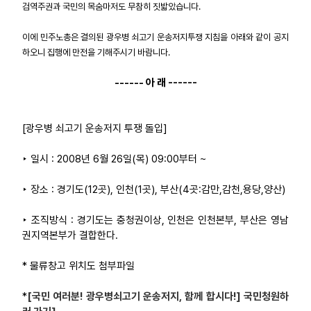
검역주권과 국민의 목숨마저도 무참히 짓밟았습니다.
업무
이에 민주노총은 결의된 광우병 쇠고기 운송저지투쟁 지침을 아래와 같이 공지
하오니 집행에 만전을 기해주시기 바람니다.
------ 아 래 ------
[광우병 쇠고기 운송저지 투쟁 돌입]
‣ 일시 : 2008년 6월 26일(목) 09:00부터 ~
‣ 장소 : 경기도(12곳), 인천(1곳), 부산(4곳:감만,감천,용당,양산)
‣ 조직방식 : 경기도는 충청권이상, 인천은 인천본부, 부산은 영남
권지역본부가 결합한다.
* 물류창고 위치도 첨부파일
*
[국민 여러분! 광우병쇠고기 운송저지, 함께 합시다!] 국민청원하