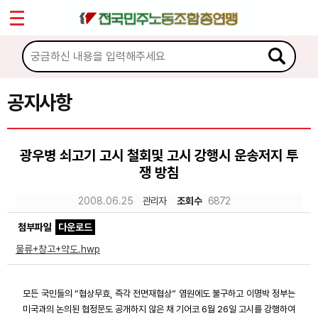
*
Sketchbook5, 스케치북5
마이페이지
소개
<
소식
공지사항
Sketchbook5, 스케치북5
공지사항
광우병 쇠고기 고시 철회및 고시 강행시 운송저지 투
성명·보도
쟁 방침
기타 공고
2008.06.25
관리자
조회수
6872
노동상담
첨부파일
다운로드
물류+창고+약도.hwp
자료
모든 국민들의 “협상무효, 즉각 전면재협상” 염원에도 불구하고 이명박 정부는
부설기관
미국과의 논의된 협정문도 공개하지 않은 채 기어코 6월 26일 고시를 강행하여