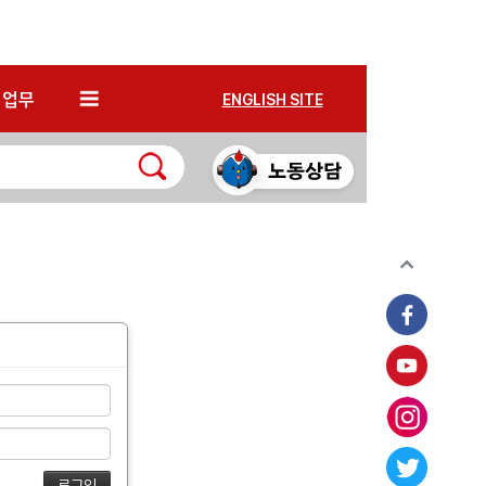
*
업무
ENGLISH SITE