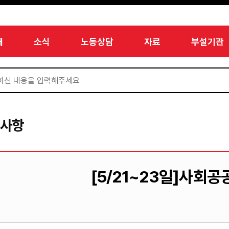
개
소식
노동상담
자료
부설기관
지사항
[5/21~23일]사회