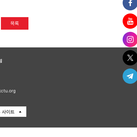
목록
침
kctu.org
 사이트