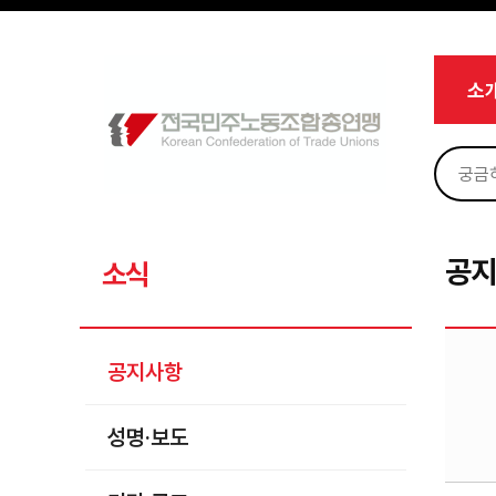
메뉴 건너뛰기
로그인
회원가입
Sketchbook5, 스케치북5
마이페이지
소개
소
<
소식
공지사항
Sketchbook5, 스케치북5
성명·보도
기타 공고
공
소식
노동상담
자료
공지사항
부설기관
성명·보도
업무